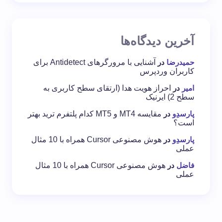
آخرین دیدگاه‌ها
حمیدرضا
در
آشنایی با مرورگرهای Antidetect برای
کاربران وردپرس
امیر
در
احراز هویت هدا (ارتقای سطح کاربری به
سطح 2) ایرنیک
پارسدِو
در
مقایسه MT4 و MT5 کدام پلتفرم ترید بهتر
است؟
پارسدِو
در
هوش مصنوعی Cursor همراه با 10 مثال
عملی
فاضل
در
هوش مصنوعی Cursor همراه با 10 مثال
عملی