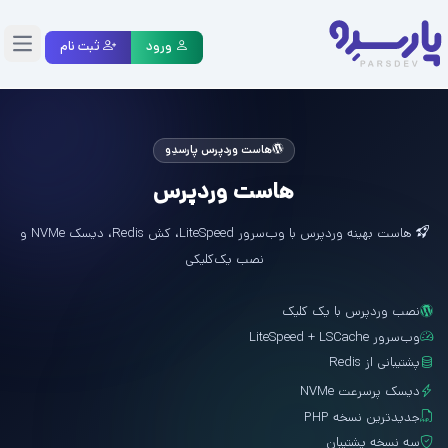
ورود
ثبت نام
منو
هاست وردپرس پارسدِو
هاست وردپرس
هاست بهینه وردپرس با وب‌سرور LiteSpeed، کش Redis، دیسک NVMe و
نصب یک‌کلیکی
نصب وردپرس با یک کلیک
وب‌سرور LiteSpeed + LSCache
پشتیبانی از Redis
دیسک پرسرعت NVMe
جدیدترین نسخه PHP
سه نسخه پشتیبان