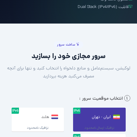
قابلیت Dual Stack (IPv4/IPv6)
ساخت سرور
سرور مجازی خود را بسازید
لوکیشن، سیستم‌عامل و منابع دلخواه را انتخاب کنید و تنها برای آنچه
مصرف می‌کنید هزینه بپردازید
۱
انتخاب موقعیت سرور :
IPv6
IPv6
ایران - تهران
هلند
ترافیک ارسال نامحدود
ترافیک نامحدود
IPv6