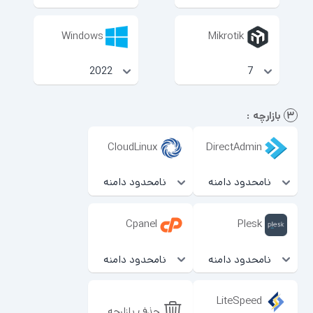
Windows
Mikrotik
۳
بازارچه :
CloudLinux
DirectAdmin
Cpanel
Plesk
LiteSpeed
حذف بازارچه