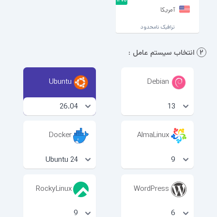
آمریکا
ترافیک نامحدود
۲
انتخاب سیستم عامل :
Ubuntu
Debian
Docker
AlmaLinux
RockyLinux
WordPress