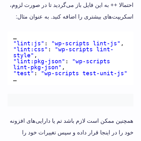
احتمالا ++ به این فایل باز می‌گردید تا در صورت لزوم،
اسکریپت‌های بیشتری را اضافه کنید. به عنوان مثال:
…
"lint:js"
: 
"wp-scripts lint-js"
,
"lint:css"
: 
"wp-scripts lint-
style"
,
"lint:pkg-json"
: 
"wp-scripts 
lint-pkg-json"
,
"test"
: 
"wp-scripts test-unit-js"
…
همچنین ممکن است لازم باشد تم یا دارایی‌های افزونه
خود را در اینجا قرار داده و سپس تغییرات خود را