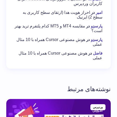
کاربران وردپرس
امیر
در
احراز هویت هدا (ارتقای سطح کاربری به
سطح 2) ایرنیک
پارسدِو
در
مقایسه MT4 و MT5 کدام پلتفرم ترید بهتر
است؟
پارسدِو
در
هوش مصنوعی Cursor همراه با 10 مثال
عملی
فاضل
در
هوش مصنوعی Cursor همراه با 10 مثال
عملی
نوشته‌های مرتبط
وردپرس