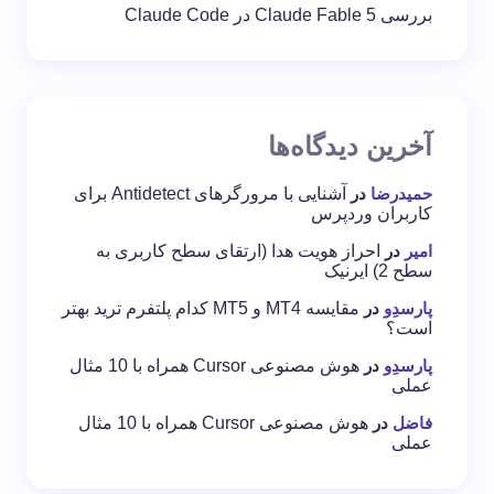
بررسی Claude Fable 5 در Claude Code
آخرین دیدگاه‌ها
حمیدرضا
در
آشنایی با مرورگرهای Antidetect برای
کاربران وردپرس
امیر
در
احراز هویت هدا (ارتقای سطح کاربری به
سطح 2) ایرنیک
پارسدِو
در
مقایسه MT4 و MT5 کدام پلتفرم ترید بهتر
است؟
پارسدِو
در
هوش مصنوعی Cursor همراه با 10 مثال
عملی
فاضل
در
هوش مصنوعی Cursor همراه با 10 مثال
عملی