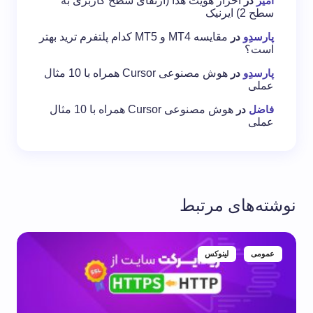
امیر
در
احراز هویت هدا (ارتقای سطح کاربری به
سطح 2) ایرنیک
پارسدِو
در
مقایسه MT4 و MT5 کدام پلتفرم ترید بهتر
است؟
پارسدِو
در
هوش مصنوعی Cursor همراه با 10 مثال
عملی
فاضل
در
هوش مصنوعی Cursor همراه با 10 مثال
عملی
نوشته‌های مرتبط
عمومی
لینوکس