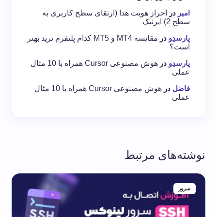
امیر
در
احراز هویت هدا (ارتقای سطح کاربری به
سطح 2) ایرنیک
پارسدِو
در
مقایسه MT4 و MT5 کدام پلتفرم ترید بهتر
است؟
پارسدِو
در
هوش مصنوعی Cursor همراه با 10 مثال
عملی
فاضل
در
هوش مصنوعی Cursor همراه با 10 مثال
عملی
نوشته‌های مرتبط
سرور