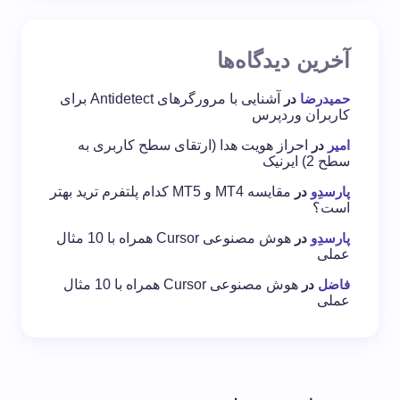
آخرین دیدگاه‌ها
حمیدرضا
در
آشنایی با مرورگرهای Antidetect برای
کاربران وردپرس
امیر
در
احراز هویت هدا (ارتقای سطح کاربری به
سطح 2) ایرنیک
پارسدِو
در
مقایسه MT4 و MT5 کدام پلتفرم ترید بهتر
است؟
پارسدِو
در
هوش مصنوعی Cursor همراه با 10 مثال
عملی
فاضل
در
هوش مصنوعی Cursor همراه با 10 مثال
عملی