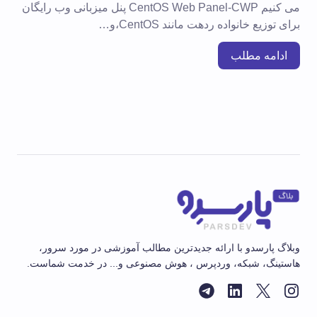
می کنیم CentOS Web Panel-CWP پنل میزبانی وب رایگان
برای توزیع خانواده ردهت مانند CentOS،و…
ادامه مطلب
وبلاگ پارسدو با ارائه جدیدترین مطالب آموزشی در مورد سرور،
هاستینگ، شبکه، وردپرس ، هوش مصنوعی و... در خدمت شماست.