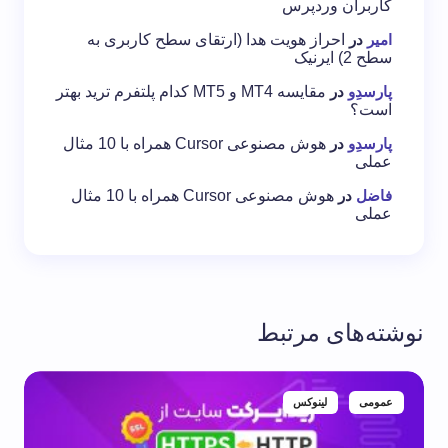
کاربران وردپرس
امیر
در
احراز هویت هدا (ارتقای سطح کاربری به
سطح 2) ایرنیک
پارسدِو
در
مقایسه MT4 و MT5 کدام پلتفرم ترید بهتر
است؟
پارسدِو
در
هوش مصنوعی Cursor همراه با 10 مثال
عملی
فاضل
در
هوش مصنوعی Cursor همراه با 10 مثال
عملی
نوشته‌های مرتبط
عمومی
لینوکس