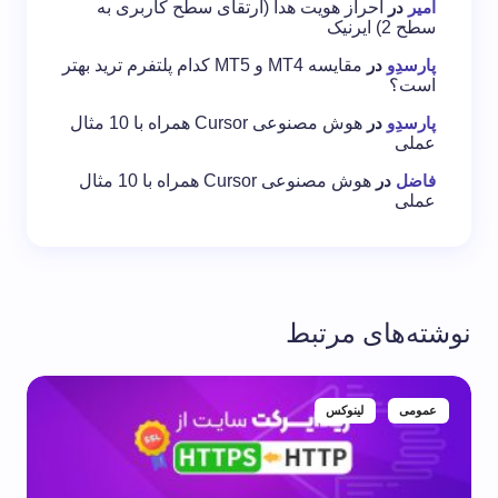
امیر
در
احراز هویت هدا (ارتقای سطح کاربری به
سطح 2) ایرنیک
پارسدِو
در
مقایسه MT4 و MT5 کدام پلتفرم ترید بهتر
است؟
پارسدِو
در
هوش مصنوعی Cursor همراه با 10 مثال
عملی
فاضل
در
هوش مصنوعی Cursor همراه با 10 مثال
عملی
نوشته‌های مرتبط
عمومی
لینوکس