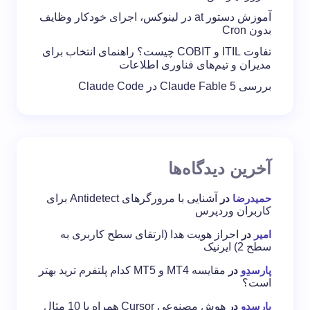
آموزش دستور at در لینوکس، اجرای خودکار وظایف
بدون Cron
تفاوت ITIL و COBIT چیست؟ راهنمای انتخاب برای
مدیران و تیم‌های فناوری اطلاعات
بررسی Claude Fable 5 در Claude Code
آخرین دیدگاه‌ها
حمیدرضا
در
آشنایی با مرورگرهای Antidetect برای
کاربران وردپرس
امیر
در
احراز هویت هدا (ارتقای سطح کاربری به
سطح 2) ایرنیک
پارسدِو
در
مقایسه MT4 و MT5 کدام پلتفرم ترید بهتر
است؟
پارسدِو
در
هوش مصنوعی Cursor همراه با 10 مثال