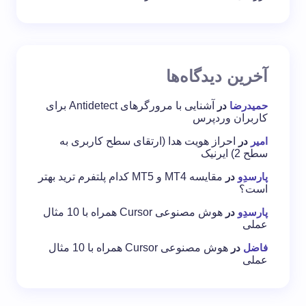
آخرین دیدگاه‌ها
حمیدرضا
در
آشنایی با مرورگرهای Antidetect برای
کاربران وردپرس
امیر
در
احراز هویت هدا (ارتقای سطح کاربری به
سطح 2) ایرنیک
پارسدِو
در
مقایسه MT4 و MT5 کدام پلتفرم ترید بهتر
است؟
پارسدِو
در
هوش مصنوعی Cursor همراه با 10 مثال
عملی
فاضل
در
هوش مصنوعی Cursor همراه با 10 مثال
عملی