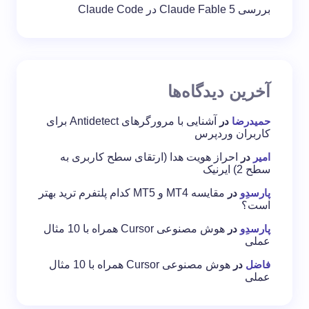
بررسی Claude Fable 5 در Claude Code
آخرین دیدگاه‌ها
حمیدرضا
در
آشنایی با مرورگرهای Antidetect برای
کاربران وردپرس
امیر
در
احراز هویت هدا (ارتقای سطح کاربری به
سطح 2) ایرنیک
پارسدِو
در
مقایسه MT4 و MT5 کدام پلتفرم ترید بهتر
است؟
پارسدِو
در
هوش مصنوعی Cursor همراه با 10 مثال
عملی
فاضل
در
هوش مصنوعی Cursor همراه با 10 مثال
عملی