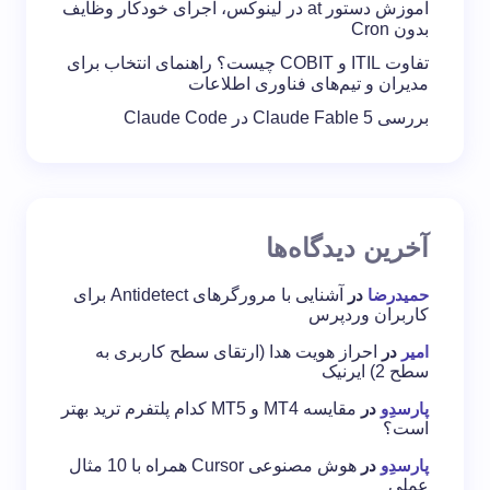
آموزش دستور at در لینوکس، اجرای خودکار وظایف
بدون Cron
تفاوت ITIL و COBIT چیست؟ راهنمای انتخاب برای
مدیران و تیم‌های فناوری اطلاعات
بررسی Claude Fable 5 در Claude Code
آخرین دیدگاه‌ها
حمیدرضا
در
آشنایی با مرورگرهای Antidetect برای
کاربران وردپرس
امیر
در
احراز هویت هدا (ارتقای سطح کاربری به
سطح 2) ایرنیک
پارسدِو
در
مقایسه MT4 و MT5 کدام پلتفرم ترید بهتر
است؟
پارسدِو
در
هوش مصنوعی Cursor همراه با 10 مثال
عملی