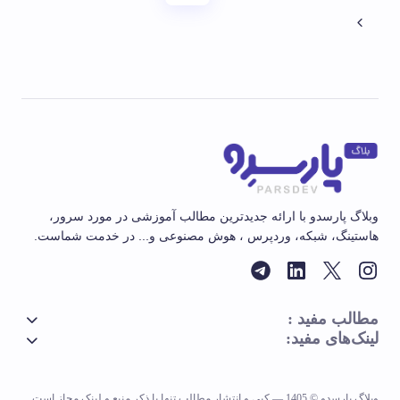
وبلاگ پارسدو با ارائه جدیدترین مطالب آموزشی در مورد سرور،
هاستینگ، شبکه، وردپرس ، هوش مصنوعی و... در خدمت شماست.
مطالب مفید :
لینک‌های مفید:
وبلاگ پارسدِو © 1405 — کپی و انتشار مطالب تنها با ذکر منبع و لینک مجاز است.