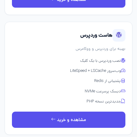
هاست وردپرس
بهینه برای وردپرس و ووکامرس
نصب وردپرس با یک کلیک
وب‌سرور LiteSpeed + LSCache
پشتیبانی از Redis
دیسک پرسرعت NVMe
جدیدترین نسخه PHP
مشاهده و خرید