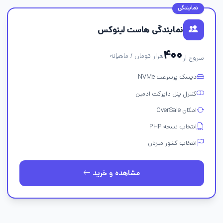
نمایندگی
نمایندگی هاست لینوکس
۴۰۰
هزار تومان / ماهیانه
شروع از
دیسک پرسرعت NVMe
کنترل پنل دایرکت ادمین
امکان OverSale
انتخاب نسخه PHP
انتخاب کشور میزبان
مشاهده و خرید