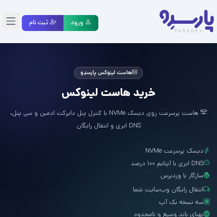
ورود
ثبت نام
منو
هاست لینوکس پارسدِو
خرید هاست لینوکس
هاست پرسرعت روی دیسک NVMe با کنترل پنل دایرکت ادمین و سی پنل،
DNS ابری و انتقال رایگان
دیسک پرسرعت NVMe
DNS ابری با آپتایم ۱۰۰ درصد
سازگار با وردپرس
انتقال رایگان وب‌سایت شما
سه نسخه بک آپ
پهنای باند وسیع و نامحدود