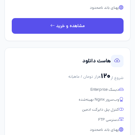
پهنای باند نامحدود
مشاهده و خرید
هاست دانلود
۱۲۰
هزار تومان / ماهیانه
شروع از
دیسک Enterprise
وب‌سرور Nginx بهینه‌شده
کنترل پنل دایرکت ادمین
دسترسی FTP
پهنای باند نامحدود